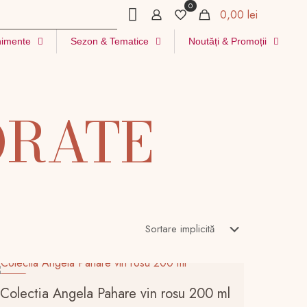
0
0,00 lei
imente
Sezon & Tematice
Noutăți & Promoții
ORATE
-6%
Colectia Angela Pahare vin rosu 200 ml