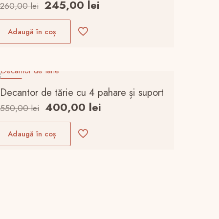
Prețul
Prețul
245,00
lei
260,00
lei
inițial
curent
a
este:
Adaugă în coș
fost:
245,00 lei.
260,00 lei.
-27%
Decantor de tărie cu 4 pahare și suport
Prețul
Prețul
400,00
lei
550,00
lei
inițial
curent
a
este:
Adaugă în coș
fost:
400,00 lei.
550,00 lei.