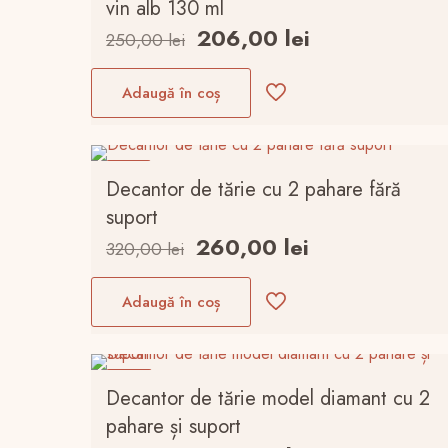
vin alb 130 ml
Prețul
Prețul
206,00
lei
250,00
lei
inițial
curent
a
este:
Adaugă în coș
fost:
206,00 lei.
250,00 lei.
-19%
Decantor de tărie cu 2 pahare fără
suport
Prețul
Prețul
260,00
lei
320,00
lei
inițial
curent
a
este:
Adaugă în coș
fost:
260,00 lei.
320,00 lei.
-27%
Decantor de tărie model diamant cu 2
pahare și suport