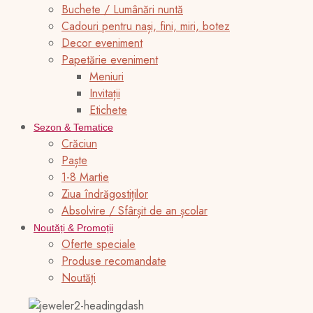
Buchete / Lumânări nuntă
Cadouri pentru nași, fini, miri, botez
Decor eveniment
Papetărie eveniment
Meniuri
Invitații
Etichete
Sezon & Tematice
Crăciun
Paște
1-8 Martie
Ziua îndrăgostiților
Absolvire / Sfârșit de an școlar
Noutăți & Promoții
Oferte speciale
Produse recomandate
Noutăți