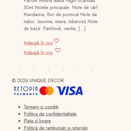
Parfum Mislina dama Night Scandals
a
este:
50ml Notele principale: Note de vârf:
fost:
80,00 lei.
Mandarina, flori de portocal Note de
100,00 lei.
mijloc: Iasomie, miere, tuberoză Note
de bază: Patchouli, vanilie,
[…]
Adaugă în coș
Adaugă în coș
© 2026 UNIQUE DECOR
Termeni si conditii
Politica de confidentialitate
Plata si livrare
Politică de rambursări și returnări