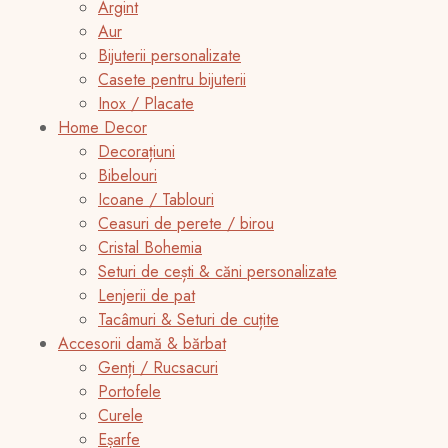
Argint
Aur
Bijuterii personalizate
Casete pentru bijuterii
Inox / Placate
Home Decor
Decorațiuni
Bibelouri
Icoane / Tablouri
Ceasuri de perete / birou
Cristal Bohemia
Seturi de cești & căni personalizate
Lenjerii de pat
Tacâmuri & Seturi de cuțite
Accesorii damă & bărbat
Genți / Rucsacuri
Portofele
Curele
Eșarfe