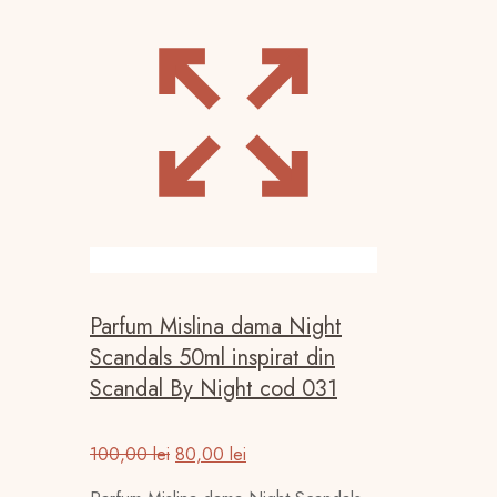
Parfum Mislina dama Night
Scandals 50ml inspirat din
Scandal By Night cod 031
Prețul
Prețul
100,00
lei
80,00
lei
inițial
curent