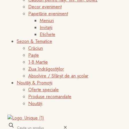
Decor eveniment
Papetărie eveniment
Meniuri
Invitații
Etichete
Sezon & Tematice
Crăciun
Paște
1-8 Martie
Ziua îndrăgostiților
Absolvire / Sfârșit de an școlar
Noutăți & Promoții
Oferte speciale
Produse recomandate
Noutăți
✕