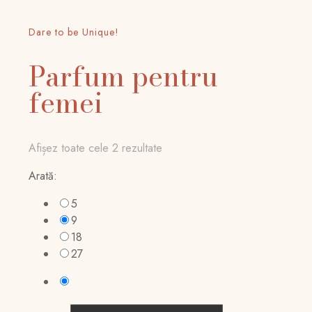
Dare to be Unique!
Parfum pentru
femei
Afișez toate cele 2 rezultate
Arată:
5
9
18
27