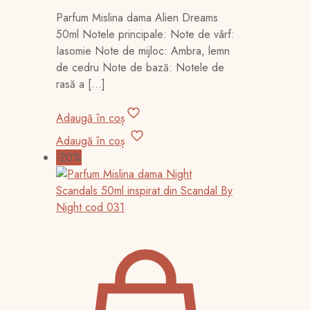
inițial
curent
Parfum Mislina dama Alien Dreams
a
este:
50ml Notele principale: Note de vârf:
fost:
80,00 lei.
Iasomie Note de mijloc: Ambra, lemn
100,00 lei.
de cedru Note de bază: Notele de
rasă a
[…]
Adaugă în coș
Adaugă în coș
-20%