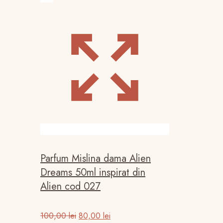
Parfum Mislina dama Alien
Dreams 50ml inspirat din
Alien cod 027
Prețul
Prețul
100,00
lei
80,00
lei