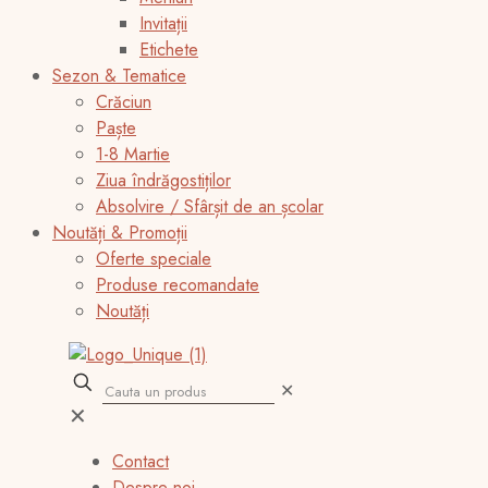
Invitații
Etichete
Sezon & Tematice
Crăciun
Paște
1-8 Martie
Ziua îndrăgostiților
Absolvire / Sfârșit de an școlar
Noutăți & Promoții
Oferte speciale
Produse recomandate
Noutăți
✕
✕
Contact
Despre noi