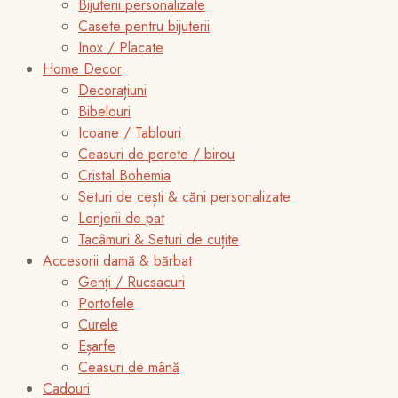
Bijuterii personalizate
Casete pentru bijuterii
Inox / Placate
Home Decor
Decorațiuni
Bibelouri
Icoane / Tablouri
Ceasuri de perete / birou
Cristal Bohemia
Seturi de cești & căni personalizate
Lenjerii de pat
Tacâmuri & Seturi de cuțite
Accesorii damă & bărbat
Genți / Rucsacuri
Portofele
Curele
Eșarfe
Ceasuri de mână
Cadouri