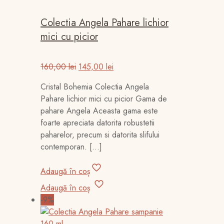
Colectia Angela Pahare lichior
mici cu picior
Prețul
Prețul
160,00
lei
145,00
lei
inițial
curent
Cristal Bohemia Colectia Angela
a
este:
Pahare lichior mici cu picior Gama de
fost:
145,00 lei.
pahare Angela Aceasta gama este
160,00 lei.
foarte apreciata datorita robustetii
paharelor, precum si datorita slifului
contemporan.
[…]
Adaugă în coș
Adaugă în coș
-9%