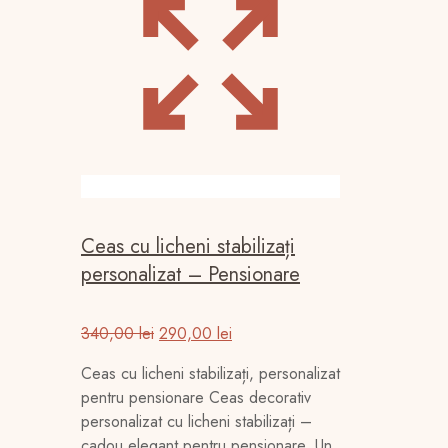
Ceas cu licheni stabilizați
personalizat – Pensionare
Prețul
Prețul
340,00
lei
290,00
lei
inițial
curent
Ceas cu licheni stabilizați, personalizat
a
este:
pentru pensionare Ceas decorativ
fost:
290,00 lei.
personalizat cu licheni stabilizați –
340,00 lei.
cadou elegant pentru pensionare. Un