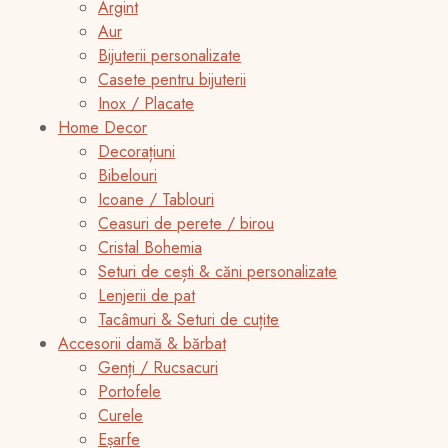
Argint
Aur
Bijuterii personalizate
Casete pentru bijuterii
Inox / Placate
Home Decor
Decorațiuni
Bibelouri
Icoane / Tablouri
Ceasuri de perete / birou
Cristal Bohemia
Seturi de cești & căni personalizate
Lenjerii de pat
Tacâmuri & Seturi de cuțite
Accesorii damă & bărbat
Genți / Rucsacuri
Portofele
Curele
Eșarfe