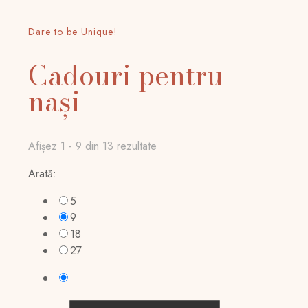
Dare to be Unique!
Cadouri pentru
nași
Afișez 1 - 9 din 13 rezultate
Arată:
5
9
18
27