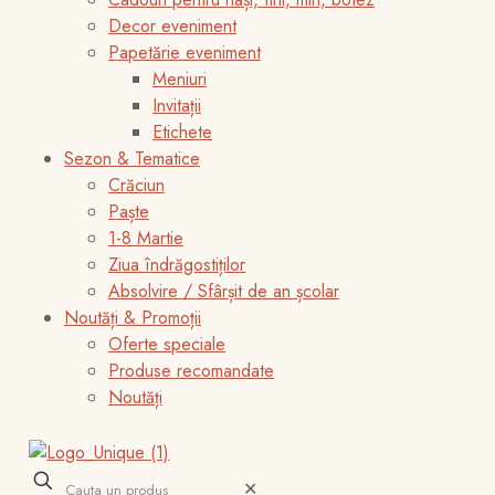
Decor eveniment
Papetărie eveniment
Meniuri
Invitații
Etichete
Sezon & Tematice
Crăciun
Paște
1-8 Martie
Ziua îndrăgostiților
Absolvire / Sfârșit de an școlar
Noutăți & Promoții
Oferte speciale
Produse recomandate
Noutăți
✕