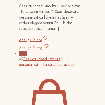
inițial
curent
Ceas cu licheni stabilizați, personalizat
a
este:
„La casa cu fini buni” Ceas decorativ
fost:
290,00 lei.
personalizat cu licheni stabilizați –
340,00 lei.
cadou elegant pentru Fini. Un dar
special, realizat manual,
[…]
Adaugă în coș
Adaugă în coș
-15%