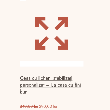
Ceas cu licheni stabilizați
personalizat – La casa cu fini
buni
Prețul
Prețul
340,00
lei
290,00
lei