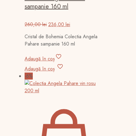
sampanie 160 ml
Prețul
Prețul
260,00
lei
236,00
lei
inițial
curent
Cristal de Bohemia Colectia Angela
a
este:
Pahare sampanie 160 ml
fost:
236,00 lei.
260,00 lei.
Adaugă în coș
Adaugă în coș
-6%