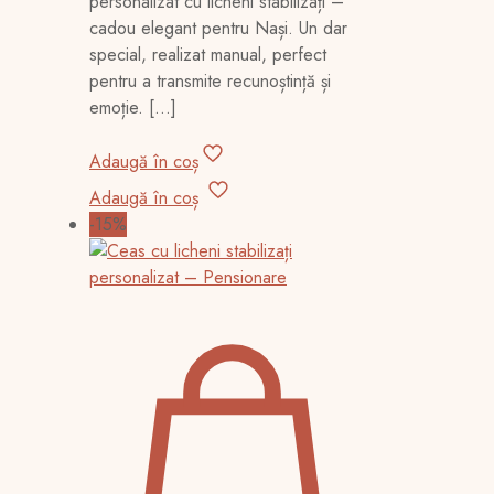
personalizat cu licheni stabilizați –
fost:
290,00 lei.
cadou elegant pentru Nași. Un dar
340,00 lei.
special, realizat manual, perfect
pentru a transmite recunoștință și
emoție.
[…]
Adaugă în coș
Adaugă în coș
-15%