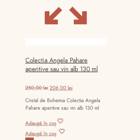
Colectia Angela Pahare
aperitive sau vin alb 130 ml
Prețul
Prețul
250,00
lei
206,00
lei
inițial
curent
Cristal de Bohemia Colectia Angela
a
este:
Pahare aperitive sau vin alb 130 ml
fost:
206,00 lei.
250,00 lei.
Adaugă în coș
Adaugă în coș