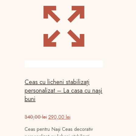
Ceas cu licheni stabilizați
personalizat – La casa cu nași
buni
Prețul
Prețul
340,00
lei
290,00
lei
inițial
curent
Ceas pentru Nași Ceas decorativ
a
este: