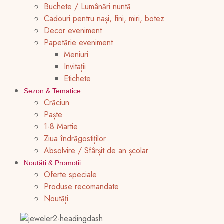
Buchete / Lumânări nuntă
Cadouri pentru nași, fini, miri, botez
Decor eveniment
Papetărie eveniment
Meniuri
Invitații
Etichete
Sezon & Tematice
Crăciun
Paște
1-8 Martie
Ziua îndrăgostiților
Absolvire / Sfârșit de an școlar
Noutăți & Promoții
Oferte speciale
Produse recomandate
Noutăți