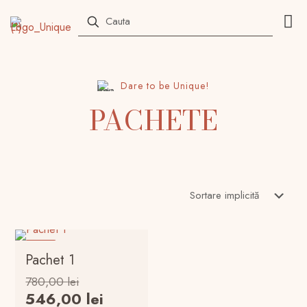
Dare to be Unique!
PACHETE
-12%
Pachet 1
Prețul
780,00
lei
inițial
Prețul
546,00
lei