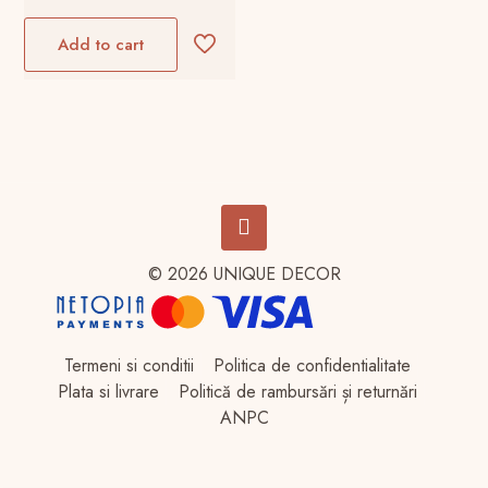
a
curent
fost:
este:
Add to cart
780,00 lei.
546,00 lei.
© 2026 UNIQUE DECOR
Termeni si conditii
Politica de confidentialitate
Plata si livrare
Politică de rambursări și returnări
ANPC