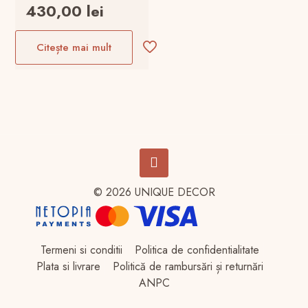
inițial
Prețul
430,00
lei
a
curent
fost:
este:
Citește mai mult
560,00 lei.
430,00 lei.
© 2026 UNIQUE DECOR
Termeni si conditii
Politica de confidentialitate
Plata si livrare
Politică de rambursări și returnări
ANPC