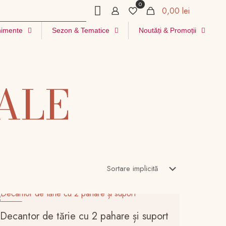
0
0,00 lei
imente
Sezon & Tematice
Noutăți & Promoții
ALE
-21%
Decantor de tărie cu 2 pahare și suport