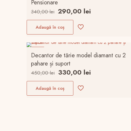
Pensionare
Prețul
Prețul
290,00
lei
340,00
lei
inițial
curent
a
este:
Adaugă în coș
fost:
290,00 lei.
340,00 lei.
-27%
Decantor de tărie model diamant cu 2
pahare și suport
Prețul
Prețul
330,00
lei
450,00
lei
inițial
curent
a
este:
Adaugă în coș
fost:
330,00 lei.
450,00 lei.