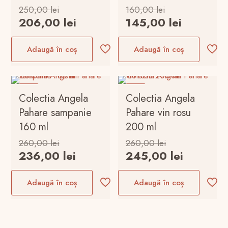
Prețul
Prețul
250,00
lei
160,00
lei
inițial
inițial
Prețul
Prețul
206,00
lei
145,00
lei
a
a
curent
curent
fost:
fost:
este:
este:
Adaugă în coș
Adaugă în coș
250,00 lei.
160,00 lei.
206,00 lei.
145,00 le
-9%
-6%
Colectia Angela
Colectia Angela
Pahare sampanie
Pahare vin rosu
160 ml
200 ml
Prețul
Prețul
260,00
lei
260,00
lei
inițial
inițial
Prețul
Prețul
236,00
lei
245,00
lei
a
a
curent
curent
fost:
fost:
este:
este:
Adaugă în coș
Adaugă în coș
260,00 lei.
260,00 lei.
236,00 lei.
245,00 le