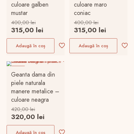
culoare galben
culoare maro
mustar
coniac
Prețul
Prețul
400,00
lei
400,00
lei
inițial
inițial
Prețul
Prețul
315,00
lei
315,00
lei
a
a
curent
curent
fost:
fost:
este:
este:
Adaugă în coș
Adaugă în coș
400,00 lei.
400,00 lei.
315,00 lei.
315,00 le
-24%
Geanta dama din
piele naturala
manere metalice –
culoare neagra
Prețul
420,00
lei
inițial
Prețul
320,00
lei
a
curent
fost:
este:
Adaugă în coș