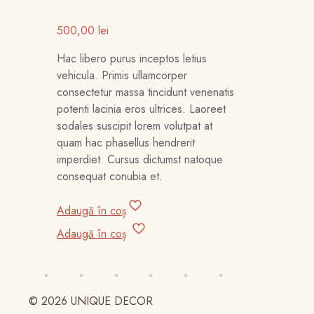
500,00
lei
Hac libero purus inceptos letius
vehicula. Primis ullamcorper
consectetur massa tincidunt venenatis
potenti lacinia eros ultrices. Laoreet
sodales suscipit lorem volutpat at
quam hac phasellus hendrerit
imperdiet. Cursus dictumst natoque
consequat conubia et.
Adaugă în coș
Adaugă în coș
© 2026 UNIQUE DECOR