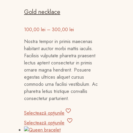
Gold necklace
Interval
100,00
lei
–
300,00
lei
de
Nostra tempor in primis maecenas
prețuri:
habitant auctor morbi mattis iaculis.
100,00 lei
Facilisis vulputate pharetra praesent
până
lectus aptent consectetur in primis
la
ornare magna hendrerit. Posuere
300,00 lei
egestas ultrices aliquet cursus
commodo urna facilisi vestibulum. Ac
pharetra letius tristique convallis
consectetur parturient.
Selectează opțiunile
Acest
Selectează opțiunile
produs