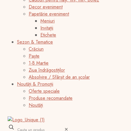
Decor eveniment
Papetărie eveniment
Meniuri
Invitații
Etichete
Sezon & Tematice
Crăciun
Paște
1-8 Martie
Ziua îndrăgostiților
Absolvire / Sfârșit de an școlar
Noutăți & Promoții
Oferte speciale
Produse recomandate
Noutăți
✕