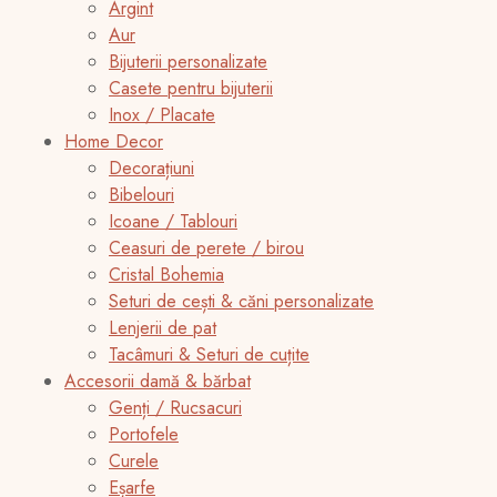
Argint
Aur
Bijuterii personalizate
Casete pentru bijuterii
Inox / Placate
Home Decor
Decorațiuni
Bibelouri
Icoane / Tablouri
Ceasuri de perete / birou
Cristal Bohemia
Seturi de cești & căni personalizate
Lenjerii de pat
Tacâmuri & Seturi de cuțite
Accesorii damă & bărbat
Genți / Rucsacuri
Portofele
Curele
Eșarfe