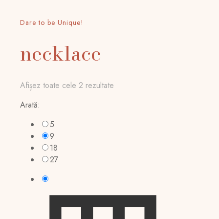
Dare to be Unique!
necklace
Afișez toate cele 2 rezultate
Arată:
5
9
18
27