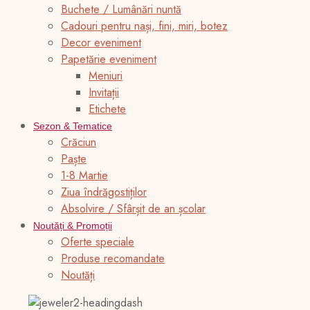
Buchete / Lumânări nuntă
Cadouri pentru nași, fini, miri, botez
Decor eveniment
Papetărie eveniment
Meniuri
Invitații
Etichete
Sezon & Tematice
Crăciun
Paște
1-8 Martie
Ziua îndrăgostiților
Absolvire / Sfârșit de an școlar
Noutăți & Promoții
Oferte speciale
Produse recomandate
Noutăți