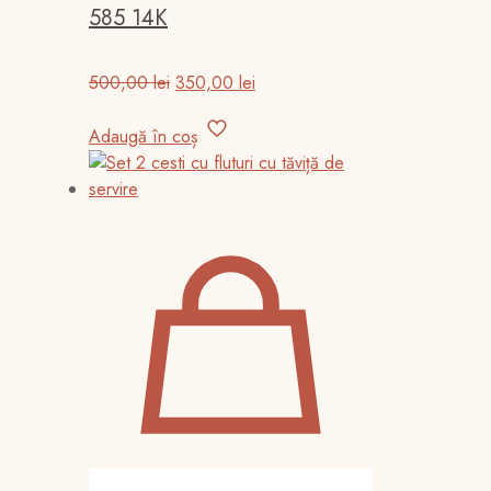
585 14K
Prețul
Prețul
500,00
lei
350,00
lei
inițial
curent
a
este:
Adaugă în coș
fost:
350,00 lei.
500,00 lei.