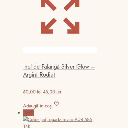
Inel de Falangă Silver Glow –
Argint Rodiat
Prețul
Prețul
60,00
lei
45,00
lei
inițial
curent
a
este:
Adaugă în coș
fost:
45,00 lei.
-30%
60,00 lei.