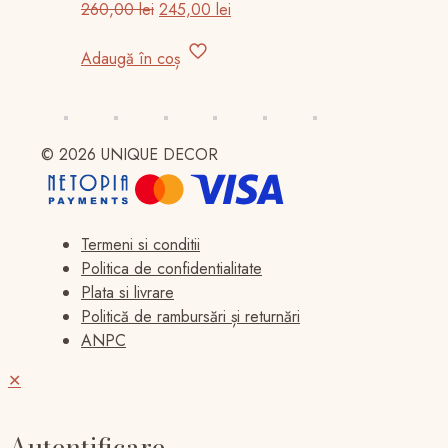
Prețul
Prețul
260,00
lei
245,00
lei
inițial
curent
a
este:
Adaugă în coș
fost:
245,00 lei.
260,00 lei.
© 2026 UNIQUE DECOR
Termeni si conditii
Politica de confidentialitate
Plata si livrare
Politică de rambursări și returnări
ANPC
✕
Autentificare