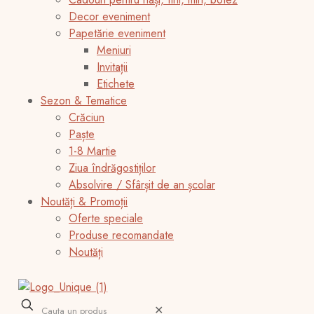
Decor eveniment
Papetărie eveniment
Meniuri
Invitații
Etichete
Sezon & Tematice
Crăciun
Paște
1-8 Martie
Ziua îndrăgostiților
Absolvire / Sfârșit de an școlar
Noutăți & Promoții
Oferte speciale
Produse recomandate
Noutăți
✕