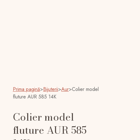
Prima pagină
>
Bijuterii
>
Aur
>
Colier model
fluture AUR 585 14K
Colier model
fluture AUR 585