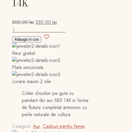
14K
Prețul
Prețul
500,00
lei
350,00
lei
Cantitate
inițial
curent
Colier
a
este:
Adauga in cos
model
fost:
350,00 lei.
fluture
500,00 lei.
Reur gratuit
AUR
585
Plata securizata
14K
Livrare maxim 2 zile
Colier chocker pe guta cu
pandant din aur 585 14K in forma
de fluture completat armonios cu
perle naturale de cultura
Categorii:
Aur
,
Cadouri pentru femei