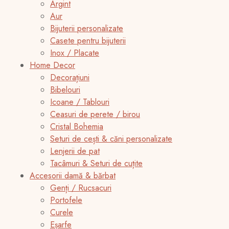
Argint
Aur
Bijuterii personalizate
Casete pentru bijuterii
Inox / Placate
Home Decor
Decorațiuni
Bibelouri
Icoane / Tablouri
Ceasuri de perete / birou
Cristal Bohemia
Seturi de cești & căni personalizate
Lenjerii de pat
Tacâmuri & Seturi de cuțite
Accesorii damă & bărbat
Genți / Rucsacuri
Portofele
Curele
Eșarfe