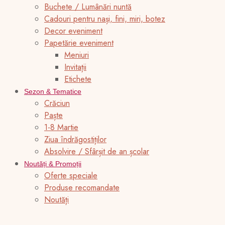
Buchete / Lumânări nuntă
Cadouri pentru nași, fini, miri, botez
Decor eveniment
Papetărie eveniment
Meniuri
Invitații
Etichete
Sezon & Tematice
Crăciun
Paște
1-8 Martie
Ziua îndrăgostiților
Absolvire / Sfârșit de an școlar
Noutăți & Promoții
Oferte speciale
Produse recomandate
Noutăți