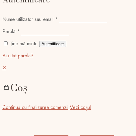
Nume utilizator sau email
*
Parolă
*
Ține-mă minte
Autentificare
Ai uitat parola?
✕
Coș
Continuă cu finalizarea comenzii
Vezi coșul