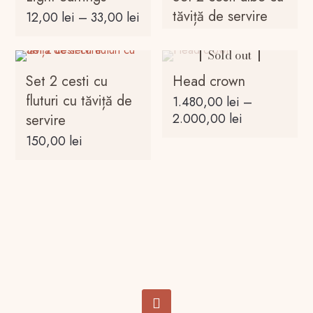
tăviță de servire
Interval
12,00
lei
–
33,00
lei
de
Acest
prețuri:
Sold out
produs
12,00 lei
are
Set 2 cesti cu
Head crown
până
mai
fluturi cu tăviță de
la
1.480,00
lei
–
multe
33,00 lei
Interval
2.000,00
lei
servire
variații.
de
150,00
lei
Opțiunile
Acest
prețuri:
pot
produs
1.480,00 lei
fi
are
până
alese
mai
la
în
multe
2.000,00 lei
pagina
variații.
produsului.
Opțiunile
pot
fi
alese
în