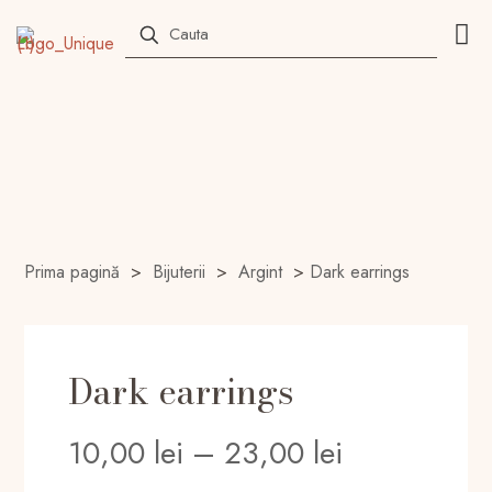
Prima pagină
>
Bijuterii
>
Argint
>
Dark earrings
Dark earrings
Interval
10,00
lei
–
23,00
lei
de