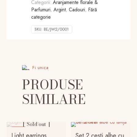
Categorii:
Aranjamente florale &
Parfumuri
,
Argint
,
Cadouri
,
Fără
categorie
SKU:
BE/JW2/0001
Fi unica
PRODUSE
SIMILARE
Sold out
-20%
Light earrings
Set 2 cesti albe cu