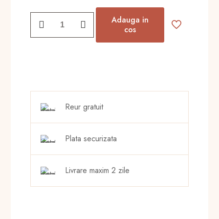
prețuri:
Cantitate
Adauga in
10,00 lei
Dark
cos
până
earrings
la
23,00 lei
Reur gratuit
Plata securizata
Livrare maxim 2 zile