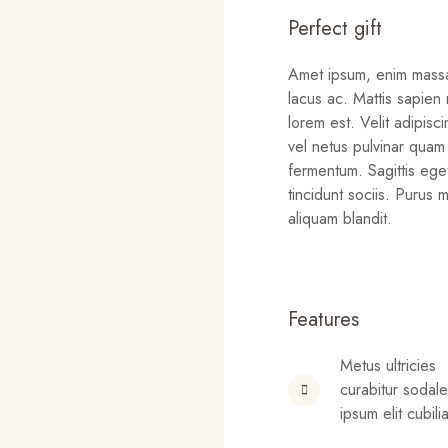
Perfect gift
Amet ipsum, enim massa 
lacus ac. Mattis sapien 
lorem est. Velit adipis
vel netus pulvinar qua
fermentum. Sagittis e
tincidunt sociis. Puru
aliquam blandit.
Features
Metus ultricies
curabitur sodal
ipsum elit cubilia