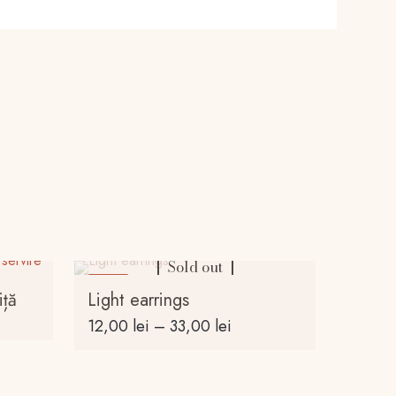
Sold out
-20%
iță
Light earrings
Interval
12,00
lei
–
33,00
lei
de
Acest
prețuri:
produs
12,00 lei