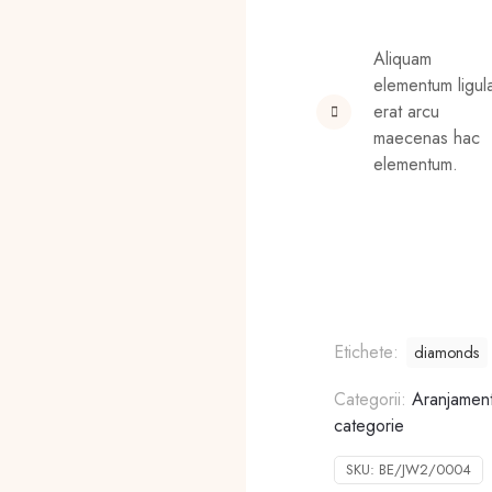
Aliquam
elementum ligul
erat arcu
maecenas hac
elementum.
Etichete:
diamonds
Categorii:
Aranjament
categorie
SKU:
BE/JW2/0004