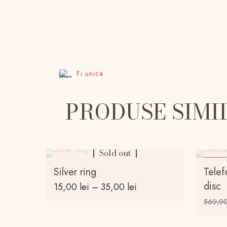
Fi unica
PRODUSE SIMI
Sold out
-23%
Silver ring
Telef
disc
Interval
15,00
lei
–
35,00
lei
de
560,0
Acest
prețuri:
produs
15,00 lei