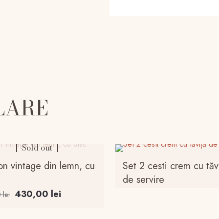
LARE
Sold out
on vintage din lemn, cu
Set 2 cesti crem cu tăv
de servire
Prețul
Prețul
430,00
lei
0
lei
inițial
curent
a
este: