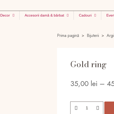
Decor
Accesorii damă & bărbat
Cadouri
Even
Prima pagină
>
Bijuterii
>
Argi
Gold ring
35,00
lei
–
4
Cantitate
Gold