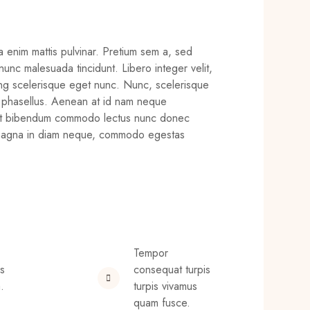
enim mattis pulvinar. Pretium sem a, sed
nunc malesuada tincidunt. Libero integer velit,
cing scelerisque eget nunc. Nunc, scelerisque
m phasellus. Aenean at id nam neque
get bibendum commodo lectus nunc donec
s magna in diam neque, commodo egestas
Tempor
es
consequat turpis
.
turpis vivamus
quam fusce.