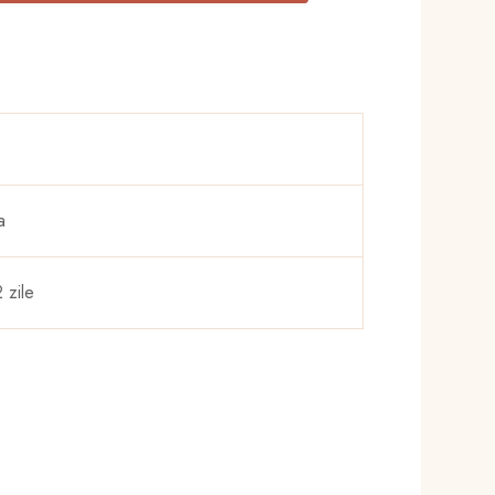
la
45,00 lei
a
 zile