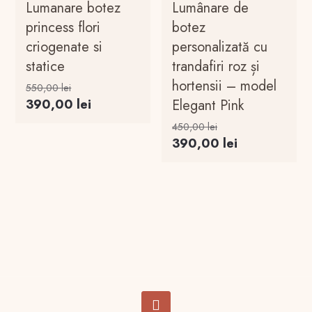
Lumanare botez
Lumânare de
princess flori
botez
criogenate si
personalizată cu
statice
trandafiri roz și
hortensii – model
Prețul
550,00
lei
inițial
Prețul
390,00
lei
Elegant Pink
a
curent
Prețul
450,00
lei
fost:
este:
inițial
Prețul
390,00
lei
550,00 lei.
390,00 lei.
a
curent
fost:
este:
450,00 lei.
390,00 lei.