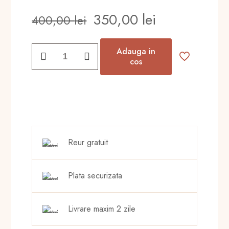
Prețul
Prețul
350,00
lei
400,00
lei
inițial
curent
a
este:
Cantitate
Adauga in
fost:
350,00 lei.
Lumanare
cos
botez
400,00 lei.
ursulet
cu
baloane
Reur gratuit
Plata securizata
Livrare maxim 2 zile