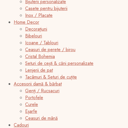
Bijuterii personalizate
Casete pentru bijuterii
Inox / Placate
Home Decor
Decorațiuni
Bibelouri
Icoane / Tablouri
Ceasuri de perete / birou
Cristal Bohemia
Seturi de cești & căni personalizate
Lenjerii de pat
Tacâmuri & Seturi de cuțite
Accesorii damă & bărbat
Genți / Rucsacuri
Portofele
Curele
Eșarfe
Ceasuri de mână
Cadouri