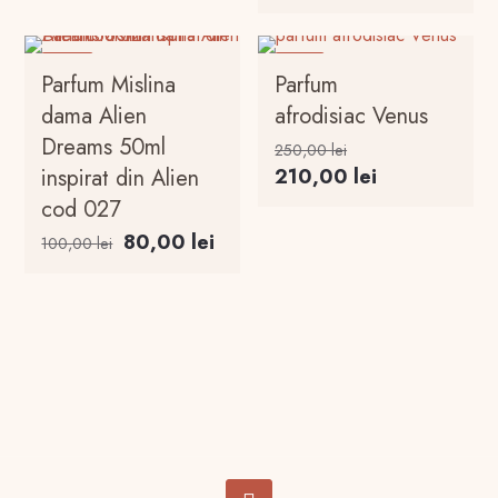
este:
inițial
curen
250,00 lei.
210,00 lei.
a
este:
fost:
80,00
-20%
-16%
Parfum Mislina
Parfum
100,00 lei.
dama Alien
afrodisiac Venus
Dreams 50ml
Prețul
250,00
lei
inițial
Prețul
inspirat din Alien
210,00
lei
a
curent
cod 027
fost:
este:
Prețul
Prețul
80,00
lei
100,00
lei
250,00 lei.
210,00 lei.
inițial
curent
a
este:
fost:
80,00 lei.
100,00 lei.