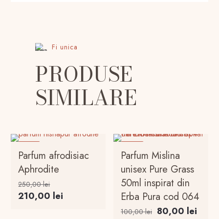
Fi unica
PRODUSE
SIMILARE
-16%
-20%
Parfum afrodisiac
Parfum Mislina
Aphrodite
unisex Pure Grass
50ml inspirat din
Prețul
250,00
lei
inițial
Prețul
210,00
lei
Erba Pura cod 064
a
curent
Prețul
Prețul
80,00
lei
100,00
lei
fost: