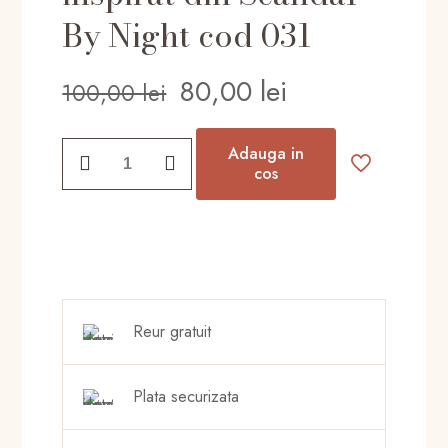
By Night cod 031
Prețul
Prețul
80,00
lei
100,00
lei
inițial
curent
a
este:
Cantitate
Adauga in
fost:
80,00 lei.
Parfum
cos
Mislina
100,00 lei.
dama
Night
Scandals
50ml
inspirat
Reur gratuit
din
Scandal
By
Plata securizata
Night
cod