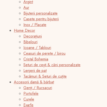
Argint
Aur
Bijuterii personalizate
Casete pentru bijuterii
Inox / Placate
Home Decor
Decorațiuni
Bibelouri
Icoane / Tablouri
Ceasuri de perete / birou
Cristal Bohemia
Seturi de cești & căni personalizate
Lenjerii de pat
Tacâmuri & Seturi de cuțite
Accesorii damă & bărbat
Genți / Rucsacuri
Portofele
Curele
Eșarfe