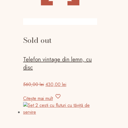
Sold out
Telefon vintage din lemn, cu
disc
Prețul
Prețul
560,00
lei
430,00
lei
inițial
curent
a
este:
Citește mai mult
fost:
430,00 lei.
560,00 lei.