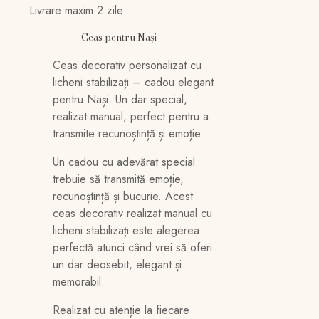
La
Livrare maxim 2 zile
casa
cu
Ceas pentru Nași
nași
Ceas decorativ personalizat cu
buni
licheni stabilizați – cadou elegant
pentru Nași. Un dar special,
realizat manual, perfect pentru a
transmite recunoștință și emoție.
Un cadou cu adevărat special
trebuie să transmită emoție,
recunoștință și bucurie. Acest
ceas decorativ realizat manual cu
licheni stabilizați este alegerea
perfectă atunci când vrei să oferi
un dar deosebit, elegant și
memorabil.
Realizat cu atenție la fiecare