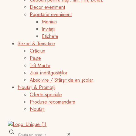
Decor eveniment
Papetărie eveniment
Meniuri
Invitații
Etichete
Sezon & Tematice
Crăciun
Paște
1-8 Martie
Ziua îndrăgostiților
Absolvire / Sfârșit de an școlar
Noutăți & Promoții
Oferte speciale
Produse recomandate
Noutăți
✕