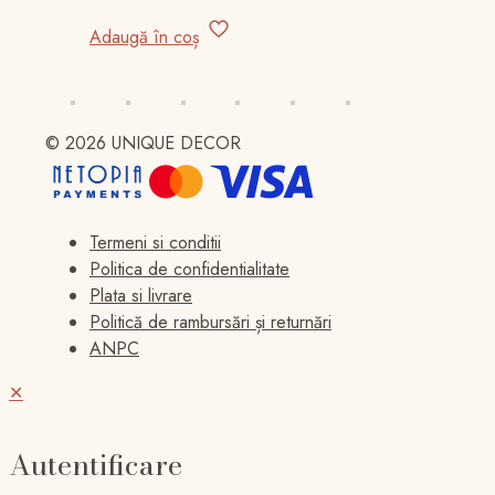
inițial
curent
a
este:
Adaugă în coș
fost:
260,00 lei.
320,00 lei.
© 2026 UNIQUE DECOR
Termeni si conditii
Politica de confidentialitate
Plata si livrare
Politică de rambursări și returnări
ANPC
✕
Autentificare