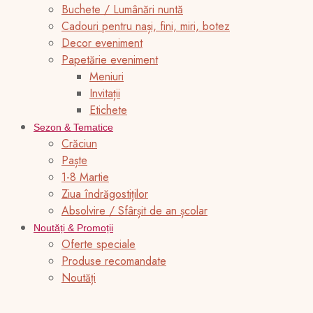
Buchete / Lumânări nuntă
Cadouri pentru nași, fini, miri, botez
Decor eveniment
Papetărie eveniment
Meniuri
Invitații
Etichete
Sezon & Tematice
Crăciun
Paște
1-8 Martie
Ziua îndrăgostiților
Absolvire / Sfârșit de an școlar
Noutăți & Promoții
Oferte speciale
Produse recomandate
Noutăți