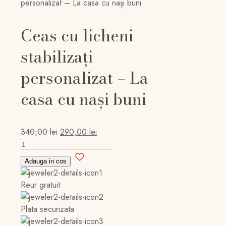
personalizat – La casa cu nași buni
Ceas cu licheni
stabilizați
personalizat – La
casa cu nași buni
Prețul
Prețul
340,00
lei
290,00
lei
Cantitate
inițial
curent
Ceas
a
este:
Adauga in cos
cu
fost:
290,00 lei.
licheni
340,00 lei.
Reur gratuit
stabilizați
personalizat
Plata securizata
–