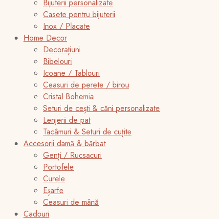
Bijuterii personalizate
Casete pentru bijuterii
Inox / Placate
Home Decor
Decorațiuni
Bibelouri
Icoane / Tablouri
Ceasuri de perete / birou
Cristal Bohemia
Seturi de cești & căni personalizate
Lenjerii de pat
Tacâmuri & Seturi de cuțite
Accesorii damă & bărbat
Genți / Rucsacuri
Portofele
Curele
Eșarfe
Ceasuri de mână
Cadouri