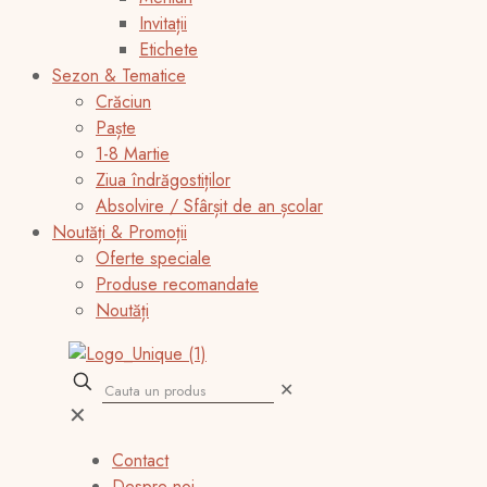
Invitații
Etichete
Sezon & Tematice
Crăciun
Paște
1-8 Martie
Ziua îndrăgostiților
Absolvire / Sfârșit de an școlar
Noutăți & Promoții
Oferte speciale
Produse recomandate
Noutăți
✕
✕
Contact
Despre noi