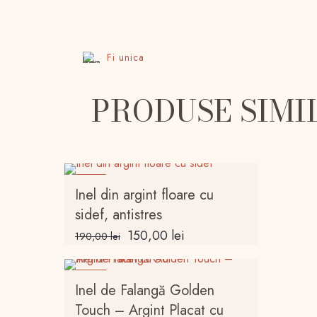
Fi unica
PRODUSE SIMI
-21%
Inel din argint floare cu
sidef, antistres
Prețul
Prețul
150,00
lei
190,00
lei
inițial
curent
a
este:
-25%
fost:
150,00 lei.
Inel de Falangă Golden
190,00 lei.
Touch – Argint Placat cu