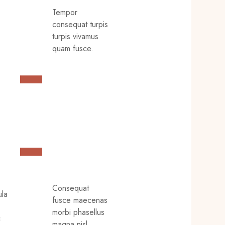
s
Tempor
consequat turpis
turpis vivamus
quam fusce.
Consequat
ula
fusce maecenas
morbi phasellus
c
magna nisl.