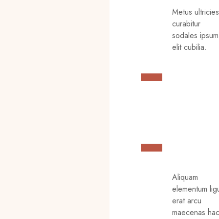
Metus ultricie
curabitur
sodales ipsum
elit cubilia.
Aliquam
elementum lig
erat arcu
maecenas ha