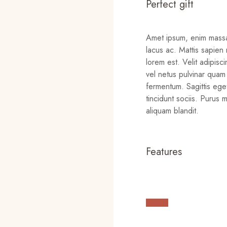
Perfect gift
Amet ipsum, enim massa 
lacus ac. Mattis sapien 
lorem est. Velit adipis
vel netus pulvinar qua
fermentum. Sagittis e
tincidunt sociis. Puru
aliquam blandit.
Features