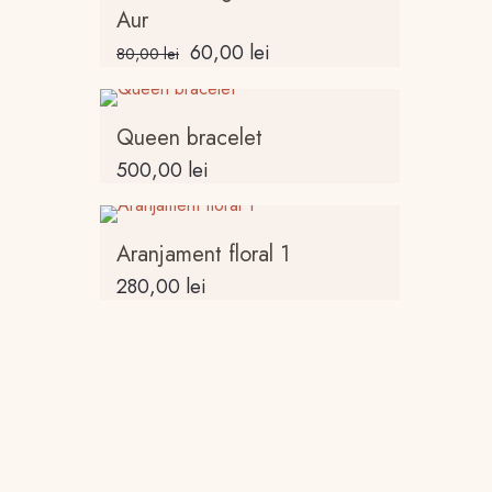
Aur
Prețul
Prețul
60,00
lei
80,00
lei
inițial
curent
a
este:
fost:
60,00 lei.
Queen bracelet
80,00 lei.
500,00
lei
Aranjament floral 1
280,00
lei