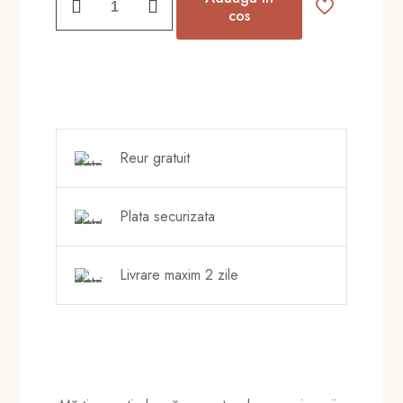
fost:
6,00 lei.
Broșă
cos
mărțișor
8,00 lei.
frunză
Reur gratuit
Plata securizata
Livrare maxim 2 zile