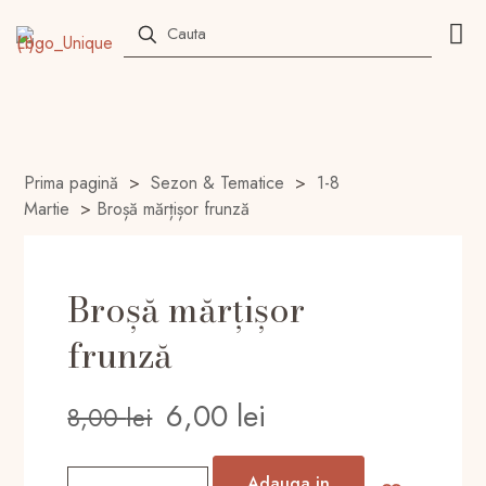
Prima pagină
>
Sezon & Tematice
>
1-8
Martie
>
Broșă mărțișor frunză
Broșă mărțișor
frunză
Prețul
Prețul
6,00
lei
8,00
lei
inițial
curent
a
este:
Cantitate
Adauga in