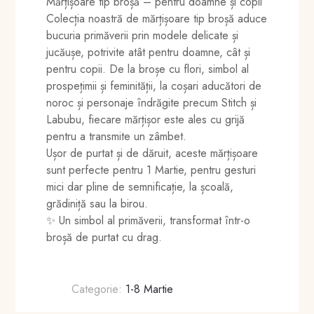
Mărțișoare tip broșă – pentru doamne și copii
Colecția noastră de mărțișoare tip broșă aduce
bucuria primăverii prin modele delicate și
jucăușe, potrivite atât pentru doamne, cât și
pentru copii. De la broșe cu flori, simbol al
prospețimii și feminității, la coșari aducători de
noroc și personaje îndrăgite precum Stitch și
Labubu, fiecare mărțișor este ales cu grijă
pentru a transmite un zâmbet.
Ușor de purtat și de dăruit, aceste mărțișoare
sunt perfecte pentru 1 Martie, pentru gesturi
mici dar pline de semnificație, la școală,
grădiniță sau la birou.
✨ Un simbol al primăverii, transformat într-o
broșă de purtat cu drag.
Categorie:
1-8 Martie