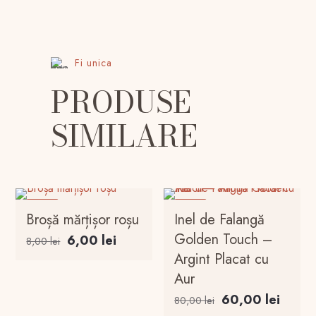
Fi unica
PRODUSE
SIMILARE
-25%
-25%
Broșă mărțișor roșu
Inel de Falangă
Golden Touch –
Prețul
Prețul
6,00
lei
8,00
lei
inițial
curent
Argint Placat cu
a
este:
Aur
fost:
6,00 lei.
Prețul
Prețul
60,00
lei
80,00
lei
8,00 lei.