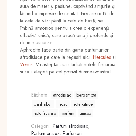
aură de mister și pasiune, captivând simțurile și
lăsând o impresie de neuitat. Fiecare notă, de
la cele de vârf până la cele de bază, se
îmbină armonios pentru a crea o experiență
olfactivă unică, care evocă emoții profunde și
dorințe ascunse.
Aphrodite face parte din gama parfumurilor
afrodisiace pe care le regasiti aici:
Hercules
si
Venus
. Va asteptam sa studiati notele fiecaruia
si sa il alegeti pe cel potrivit dumneavoastra!
Etichete:
afrodisiac
bergamota
chihlimbar
mosc
note citrice
note fructate
parfum
unisex
Categorii:
Parfum afrodisiac
,
Parfum unisex
,
Parfumuri