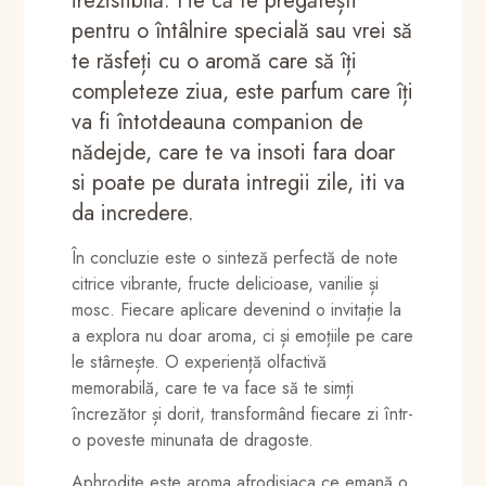
irezistibilă. Fie că te pregătești
pentru o întâlnire specială sau vrei să
te răsfeți cu o aromă care să îți
completeze ziua, este parfum care îți
va fi întotdeauna companion de
nădejde, care te va insoti fara doar
si poate pe durata intregii zile, iti va
da incredere.
În concluzie este o sinteză perfectă de note
citrice vibrante, fructe delicioase, vanilie și
mosc. Fiecare aplicare devenind o invitație la
a explora nu doar aroma, ci și emoțiile pe care
le stârnește. O experiență olfactivă
memorabilă, care te va face să te simți
încrezător și dorit, transformând fiecare zi într-
o poveste minunata de dragoste.
Aphrodite este aroma afrodisiaca ce emană o