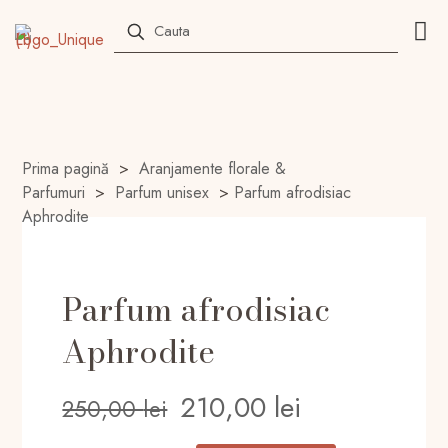
Prima pagină
>
Aranjamente florale &
Parfumuri
>
Parfum unisex
>
Parfum afrodisiac
Aphrodite
Parfum afrodisiac
Aphrodite
Prețul
Prețul
210,00
lei
250,00
lei
inițial
curent