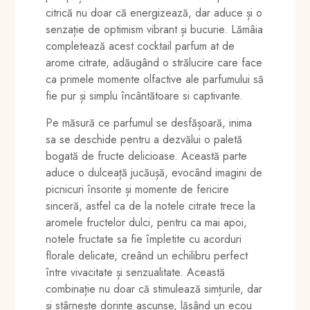
citrică nu doar că energizează, dar aduce și o
senzație de optimism vibrant și bucurie. Lămâia
completează acest cocktail parfum at de
arome citrate, adăugând o strălucire care face
ca primele momente olfactive ale parfumului să
fie pur și simplu încântătoare si captivante.
Pe măsură ce parfumul se desfășoară, inima
sa se deschide pentru a dezvălui o paletă
bogată de fructe delicioase. Această parte
aduce o dulceață jucăușă, evocând imagini de
picnicuri însorite și momente de fericire
sinceră, astfel ca de la notele citrate trece la
aromele fructelor dulci, pentru ca mai apoi,
notele fructate sa fie împletite cu acorduri
florale delicate, creând un echilibru perfect
între vivacitate și senzualitate. Această
combinație nu doar că stimulează simțurile, dar
și stârnește dorințe ascunse, lăsând un ecou