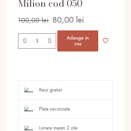
Milion cod 050
Prețul
Prețul
80,00
lei
100,00
lei
inițial
curent
a
este:
Cantitate
Adauga in
fost:
80,00 lei.
Parfum
cos
Mislina
100,00 lei.
barbati
Lucky
Man
50ml
inspirat
Reur gratuit
din
Milion
cod
Plata securizata
050
Livrare maxim 2 zile