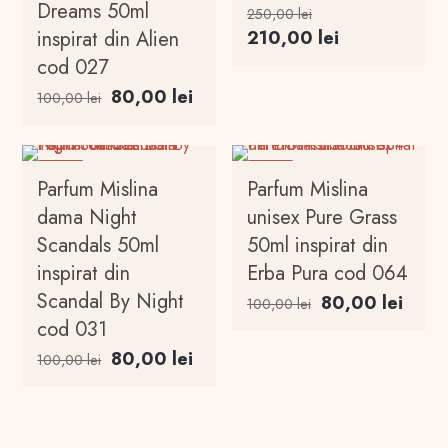
Dreams 50ml
Prețul
250,00
lei
inițial
Prețul
inspirat din Alien
210,00
lei
a
curent
cod 027
fost:
este:
Prețul
Prețul
80,00
lei
100,00
lei
250,00 lei.
210,00 lei.
inițial
curent
a
este:
fost:
80,00 lei.
-20%
-20%
Parfum Mislina
Parfum Mislina
100,00 lei.
dama Night
unisex Pure Grass
Scandals 50ml
50ml inspirat din
inspirat din
Erba Pura cod 064
Scandal By Night
Prețul
Prețul
80,00
lei
100,00
lei
inițial
curen
cod 031
a
este:
Prețul
Prețul
80,00
lei
100,00
lei
fost:
80,00
inițial
curent
100,00 lei.
a
este:
fost:
80,00 lei.