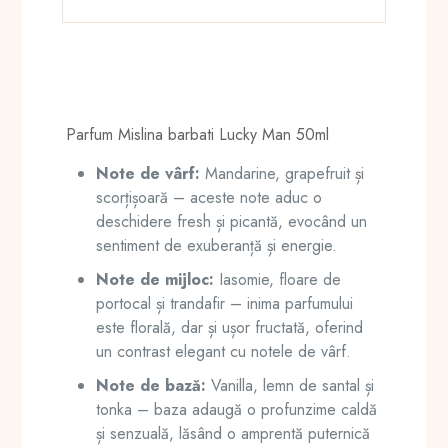
Parfum Mislina barbati Lucky Man 50ml
Note de vârf:
Mandarine, grapefruit și
scorțișoară – aceste note aduc o
deschidere fresh și picantă, evocând un
sentiment de exuberanță și energie.
Note de mijloc:
Iasomie, floare de
portocal și trandafir – inima parfumului
este florală, dar și ușor fructată, oferind
un contrast elegant cu notele de vârf.
Note de bază:
Vanilla, lemn de santal și
tonka – baza adaugă o profunzime caldă
și senzuală, lăsând o amprentă puternică