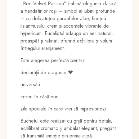
„Red Velvet Passion” îmbină eleganța clasică
a trandafirilor roșii – simbol al iubirii profunde
– cu delicatețea garoafelor albe, finețea
lisianthusului crem și accentele vibrante de
hypericum. Eucaliptul adaugă un aer natural,
proaspăt și rafinat, oferind echilibru și volum
întregului aranjament.
Este alegerea perfectă pentru:
declarații de dragoste ❤️
aniversări
cereri în căsătorie
zile speciale în care vrei să impresionezi
Buchetul este realizat cu grijă pentru detalii,
echilibrat cromatic și ambalat elegant, pregătit
să transmită emoție din prima clipă.