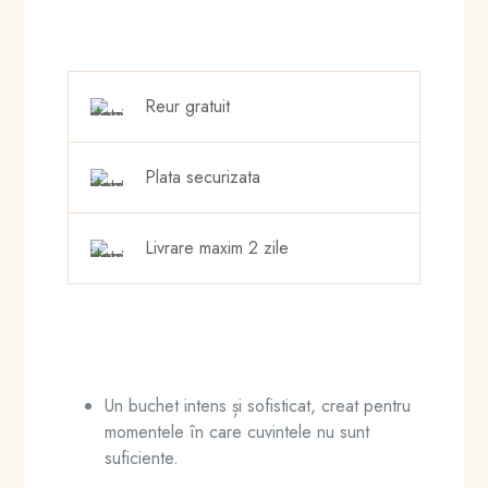
–
Buchet
elegant
cu
Reur gratuit
50
trandafiri
roșii
Plata securizata
și
accente
fine
Livrare maxim 2 zile
Un buchet intens și sofisticat, creat pentru
momentele în care cuvintele nu sunt
suficiente.