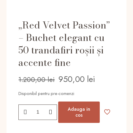
„Red Velvet Passion”
– Buchet elegant cu
50 trandafiri roșii și
accente fine
Prețul
Prețul
950,00
lei
1.200,00
lei
inițial
curent
Disponibil pentru pre-comenzi
a
este:
fost:
950,00 lei
Cantitate
Adauga in
1.200,00 lei.
„Red
cos
Velvet
Passion”