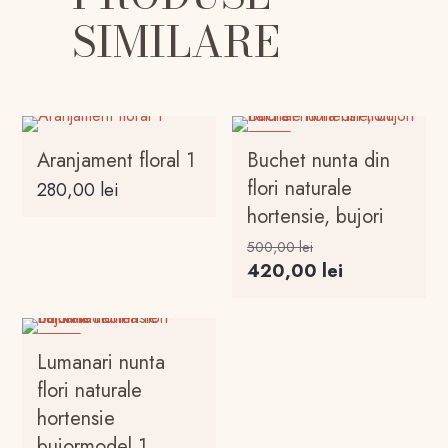
SIMILARE
-16%
Aranjament floral 1
Buchet nunta din
flori naturale
280,00
lei
hortensie, bujori
Prețul
500,00
lei
inițial
Prețul
420,00
lei
a
curent
fost:
este:
500,00 lei.
420,00 lei.
-16%
Lumanari nunta
flori naturale
hortensie
bujormodel 1