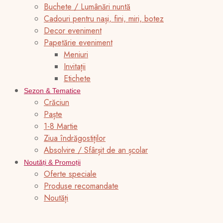
Buchete / Lumânări nuntă
Cadouri pentru nași, fini, miri, botez
Decor eveniment
Papetărie eveniment
Meniuri
Invitații
Etichete
Sezon & Tematice
Crăciun
Paște
1-8 Martie
Ziua îndrăgostiților
Absolvire / Sfârșit de an școlar
Noutăți & Promoții
Oferte speciale
Produse recomandate
Noutăți