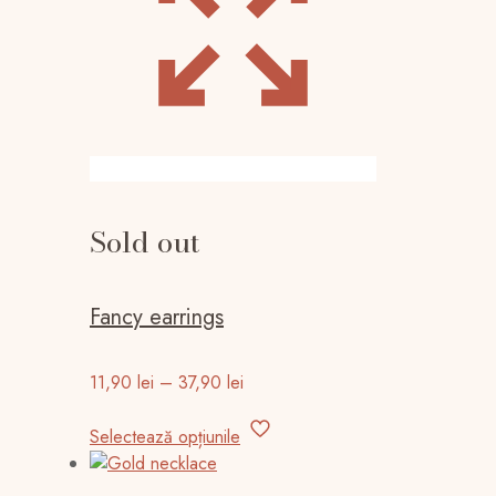
Sold out
Fancy earrings
Interval
11,90
lei
–
37,90
lei
de
Acest
prețuri:
Selectează opțiunile
produs
11,90 lei
are
până