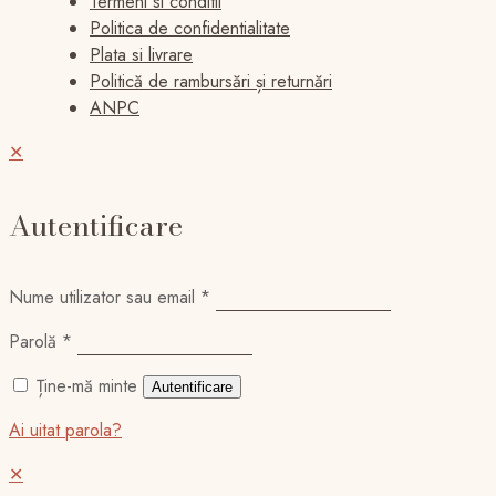
Termeni si conditii
alese
Politica de confidentialitate
în
Plata si livrare
pagina
Politică de rambursări și returnări
produsului.
ANPC
✕
Autentificare
Nume utilizator sau email
*
Parolă
*
Ține-mă minte
Autentificare
Ai uitat parola?
✕