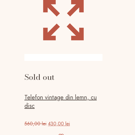
Sold out
Telefon vintage din lemn, cu
disc
Prețul
Prețul
560,00
lei
430,00
lei
inițial
curent