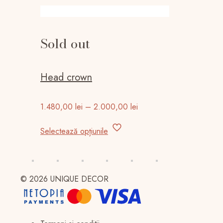
Sold out
Head crown
Interval
1.480,00
lei
–
2.000,00
lei
de
Acest
prețuri:
Selectează opțiunile
produs
1.480,00 lei
are
până
mai
la
multe
2.000,00 lei
© 2026 UNIQUE DECOR
variații.
Opțiunile
pot
fi