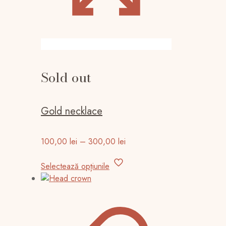
Sold out
Gold necklace
Interval
100,00
lei
–
300,00
lei
de
Acest
prețuri:
Selectează opțiunile
produs
100,00 lei
are
până
mai
la
multe
300,00 lei
variații.