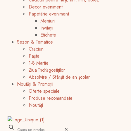
Decor eveniment
Papetărie eveniment
Meniuri
Invitații
Etichete
Sezon & Tematice
Crăciun
Paște
1-8 Martie
Ziua îndrăgostiților
Absolvire / Sfârșit de an școlar
Noutăți & Promoții
Oferte speciale
Produse recomandate
Noutăți
✕